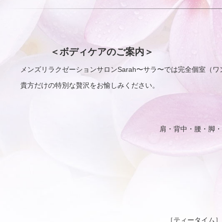
＜ボディケアのご案内＞
メンズリラクゼーションサロンSarah〜サラ〜では完全個室
貴方だけの特別な贅沢をお愉しみください。
肩・背中・腰・脚・
［ティータイム］